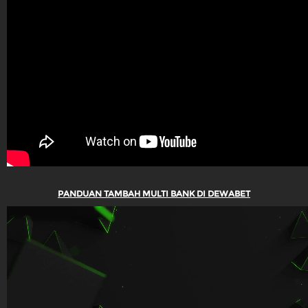
PANDUAN TAMBAH MULTI BANK DI DEWABET