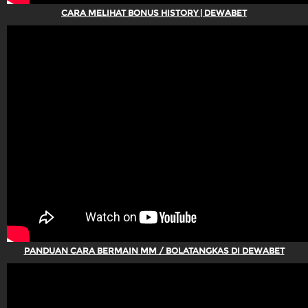
CARA MELIHAT BONUS HISTORY | DEWABET
PANDUAN CARA BERMAIN MM / BOLATANGKAS DI DEWABET