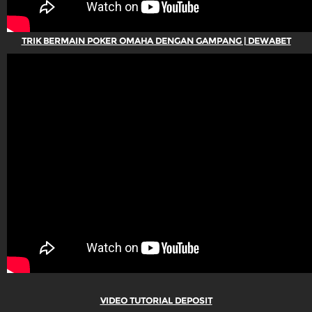
TRIK BERMAIN POKER OMAHA DENGAN GAMPANG | DEWABET
VIDEO TUTORIAL DEPOSIT