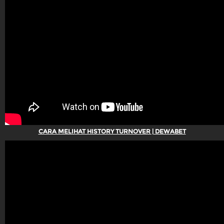
CARA MELIHAT HISTORY TURNOVER | DEWABET