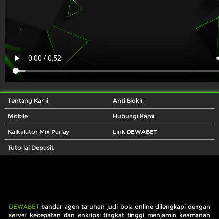
Tentang Kami
Anti Blokir
Mobile
Hubungi Kami
Kalkulator Mix Parlay
Link DEWABET
Tutorial Deposit
DEWABET
bandar agen taruhan judi bola online dilengkapi dengan
server kecepatan dan enkripsi tingkat tinggi menjamin keamanan