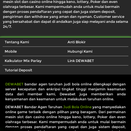
mesin slot dan casino online hingga keno, lottery, Poker dan even
olahraga terbesar. Kami mempermudah anda untuk mulai bermain
dengan proses pendaftaran yang cepat dan juga sistem deposit,
pengiriman dan withdraw yang aman dan nyaman. Customer service
yang bersahabat dan dapat di andalkan juga siap melayani anda selama
24/7.
Tentang Kami
Anti Blokir
Mobile
Hubungi Kami
Kalkulator Mix Parlay
Link DEWABET
Tutorial Deposit
DEWABET
bandar agen taruhan judi bola online dilengkapi dengan
server kecepatan dan enkripsi tingkat tinggi menjamin keamanan
data dari member kami, Dewabet juga memberikan anda
kenyamanan dan keamanan untuk melakukan taruhan online.
DEWABET Bandar Agen Taruhan
Judi Bola Online
yang menyediakan
online game terbaik dengan pilihan yang beragam. Dari permainan
mesin slot dan casino online hingga keno, lottery, Poker dan even
olahraga terbesar. Kami mempermudah anda untuk mulai bermain
dengan proses pendaftaran yang cepat dan juga sistem deposit,