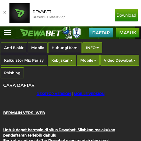
×
DEWABET
Download
DEWABET Mobile App
DAFTAR
MASUK
Anti Blokir
Mobile
Hubungi Kami
INFO
Kalkulator Mix Parlay
Kebijakan
Mobile
Video Dewabet
Phishing
CARA DAFTAR
|
DEKSTOP VERSION
MOBILE VERSION
BERMAIN VERSI WEB
Untuk dapat bermain di situs Dewabet, Silahkan melakukan
pendaftaran terlebih dahulu
Berikut panduan daftar Dewabet yang mudah dan cepat