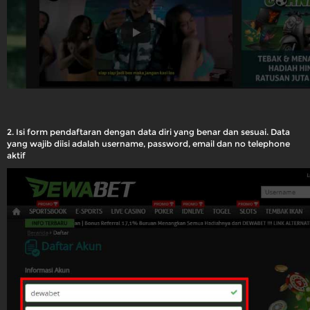
2. Isi form pendaftaran dengan data diri yang benar dan sesuai. Data
yang wajib diisi adalah username, password, email dan no telephone
aktif