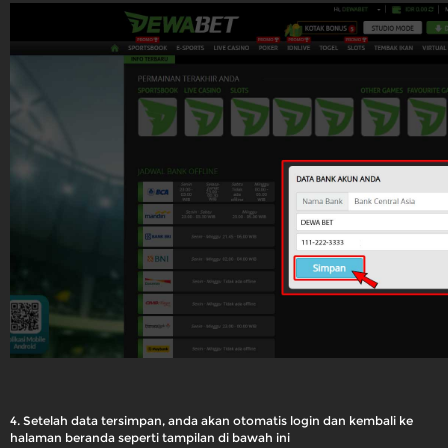
4. Setelah data tersimpan, anda akan otomatis login dan kembali ke
halaman beranda seperti tampilan di bawah ini