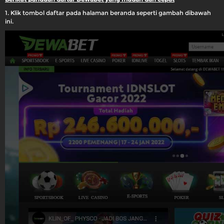
1. Klik tombol daftar pada halaman beranda seperti gambah dibawah
ini.