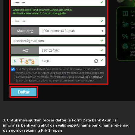
3. Untuk melanjutkan proses daftar isi Form Data Bank Akun. Isi
informasi bank yang aktif dan valid seperti nama bank, nama rekening
dan nomor rekening Klik Simpan