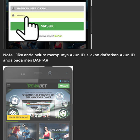
Note : Jika anda belum mempunya Akun ID, silakan daftarkan Akun ID
anda pada men DAFTAR