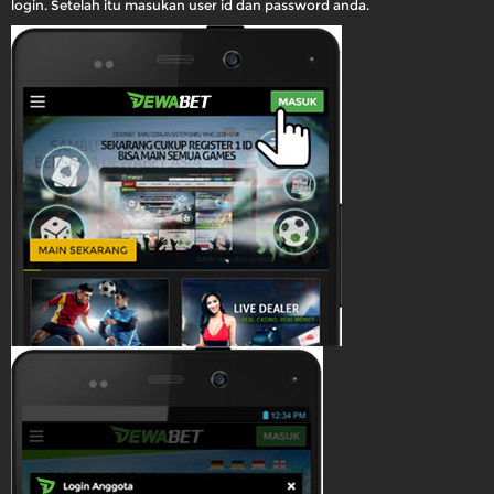
login. Setelah itu masukan user id dan password anda.