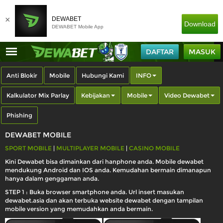
×
DEWABET
Download
DEWABET Mobile App
DAFTAR
MASUK
Anti Blokir
Mobile
Hubungi Kami
INFO
Kalkulator Mix Parlay
Kebijakan
Mobile
Video Dewabet
Phishing
DEWABET MOBILE
SPORT MOBILE
|
MULTIPLAYER MOBILE
|
CASINO MOBILE
Kini Dewabet bisa dimainkan dari hanphone anda. Mobile dewabet
mendukung Android dan IOS anda. Kemudahan bermain dimanapun
hanya dalam genggaman anda.
STEP 1 : Buka browser smartphone anda. Url insert masukan
dewabet.asia dan akan terbuka website dewabet dengan tampilan
mobile version yang memudahkan anda bermain.