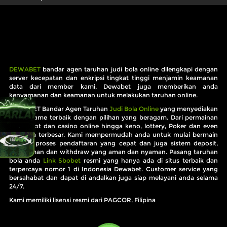
DEWABET
bandar agen taruhan judi bola online dilengkapi dengan
server kecepatan dan enkripsi tingkat tinggi menjamin keamanan
data dari member kami, Dewabet juga memberikan anda
kenyamanan dan keamanan untuk melakukan taruhan online.
DEWABET Bandar Agen Taruhan
Judi Bola Online
yang menyediakan
online game terbaik dengan pilihan yang beragam. Dari permainan
mesin slot dan casino online hingga keno, lottery, Poker dan even
olahraga terbesar. Kami mempermudah anda untuk mulai bermain
dengan proses pendaftaran yang cepat dan juga sistem deposit,
pengiriman dan withdraw yang aman dan nyaman. Pasang taruhan
bola anda
Link Sbobet
resmi yang hanya ada di situs terbaik dan
terpercaya nomor 1 di Indonesia Dewabet. Customer service yang
bersahabat dan dapat di andalkan juga siap melayani anda selama
24/7.
Kami memiliki lisensi resmi dari PAGCOR, Filipina