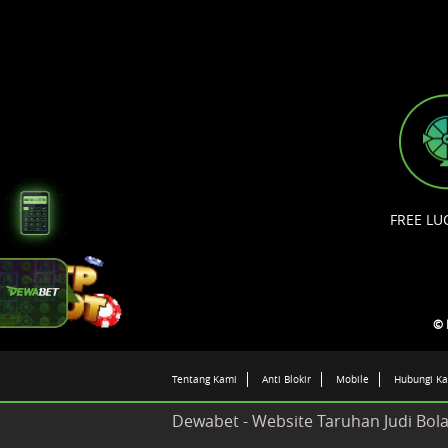
FREE LU
© 
Tentang Kami
Anti Blokir
Mobile
Hubungi K
Dewabet - Website Taruhan Judi Bol