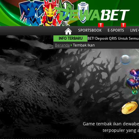
SPORTSBOOK
E-SPORTS
LIVE
Selamat Datang di DEWABET! Deposit QRIS Untuk Semua Bank & 
INFO TERBARU
Beranda
Tembak Ikan
Game tembak ikan dewabet
terpopuler yang