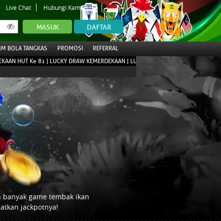
Live Chat
Hubungi Kami
DAFTAR
M BOLA TANGKAS
PROMOSI
REFERRAL
 Ke 81 | LUCKY DRAW KEMERDEKAAN | LUCKY SPIN KEMERDEKAAN | PROMO GOAL 15% MEN
n banyak game tembak ikan
tkan jackpotnya!