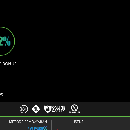
S
G BONUS
gi.
METODE PEMBAYARAN
LISENSI