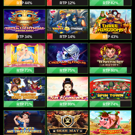
RTP 44
%
RTP 12
%
RTP 82
%
RTP 34
%
RTP 14
%
RTP 43
%
RTP 73
%
RTP 75
%
RTP 90
%
RTP 71
%
RTP 99
%
RTP 74
%