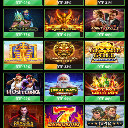
RTP 98
%
RTP 35
%
RTP 31
%
RTP 77
%
RTP 91
%
RTP 99
%
RTP 72
%
RTP 33
%
RTP 98
%
RTP 94
%
RTP 99
%
RTP 89
%