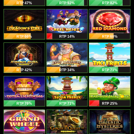
RTP 47
%
RTP 92
%
RTP 82
%
RTP 66
%
RTP 14
%
RTP 60
%
RTP 42
%
RTP 34
%
RTP 71
%
RTP 76
%
RTP 71
%
RTP 25
%