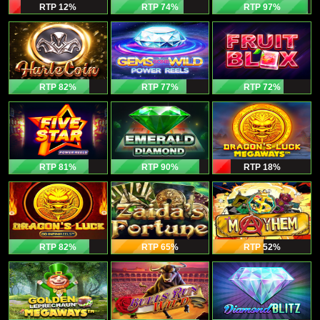
RTP 12
%
RTP 74
%
RTP 97
%
RTP 82
%
RTP 77
%
RTP 72
%
RTP 81
%
RTP 90
%
RTP 18
%
RTP 82
%
RTP 65
%
RTP 52
%