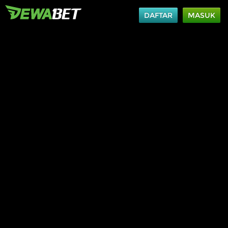
DAFTAR
MASUK