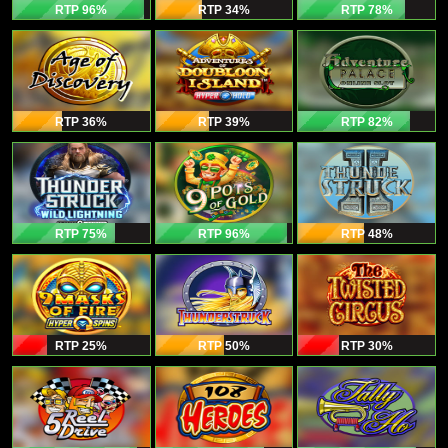
RTP 96
%
RTP 34
%
RTP 78
%
RTP 36
%
RTP 39
%
RTP 82
%
RTP 75
%
RTP 96
%
RTP 48
%
RTP 25
%
RTP 50
%
RTP 30
%