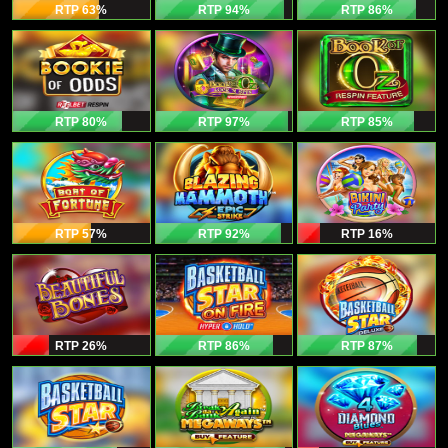
RTP 63
%
RTP 94
%
RTP 86
%
RTP 80
%
RTP 97
%
RTP 85
%
RTP 57
%
RTP 92
%
RTP 16
%
RTP 26
%
RTP 86
%
RTP 87
%