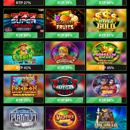
RTP 27
%
RTP 78
%
RTP 90
%
RTP 85
%
RTP 85
%
RTP 91
%
RTP 41
%
RTP 75
%
RTP 45
%
RTP 75
%
RTP 96
%
RTP 88
%