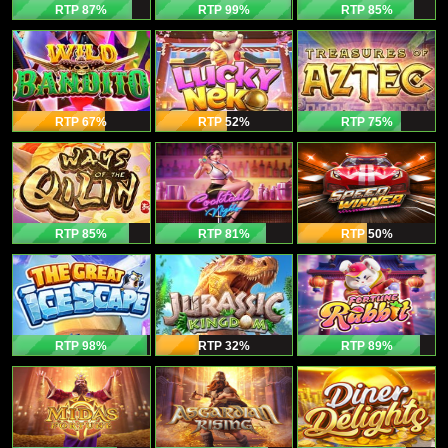
RTP 87
%
RTP 99
%
RTP 85
%
RTP 67
%
RTP 52
%
RTP 75
%
RTP 85
%
RTP 81
%
RTP 50
%
RTP 98
%
RTP 32
%
RTP 89
%