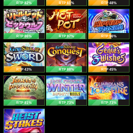
RTP 82
%
RTP 61
%
RTP 48
%
RTP 86
%
RTP 97
%
RTP 56
%
RTP 43
%
RTP 88
%
RTP 45
%
RTP 81
%
RTP 73
%
RTP 73
%